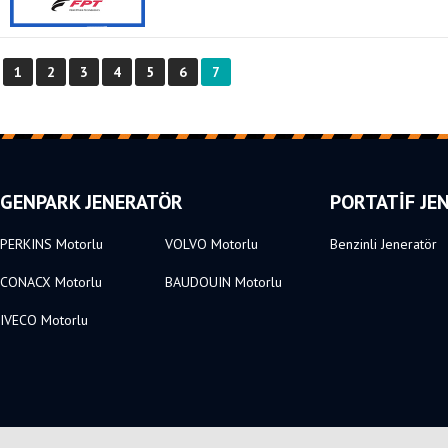
1
2
3
4
5
6
7
GENPARK JENERATÖR
PORTATİF JE
PERKINS Motorlu
VOLVO Motorlu
Benzinli Jeneratör
CONACX Motorlu
BAUDOUIN Motorlu
IVECO Motorlu