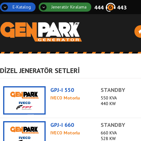
E-Katalog
Jeneratör Kiralama
DİZEL JENERATÖR SETLERİ
GPJ-I 550
STANDBY
IVECO Motorlu
550 KVA
440 KW
GPJ-I 660
STANDBY
IVECO Motorlu
660 KVA
528 KW